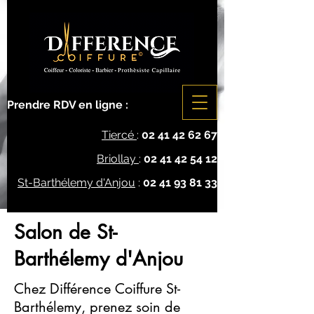
Prendre RDV en ligne :
Tiercé
:
02 41 42 62 67
Briollay
:
02 41 42 54 12
St-Barthélemy d'Anjou
:
02 41 93 81 33
Salon de St-
Barthélemy d'Anjou
Chez Différence Coiffure St-
Barthélemy, prenez soin de