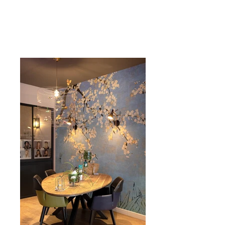
m/difference-coiffure-
saint-barthelemy-
49124-saint-
barthelemy-danjou