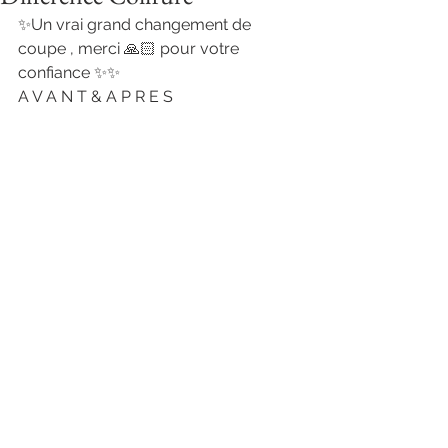
✨Un vrai grand changement de 
coupe , merci 🙏🏻 pour votre 
confiance ✨✨
A V A N T & A P R E S