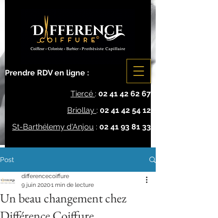
Prendre RDV en ligne :
Tiercé
:
02 41 42 62 67
Briollay
:
02 41 42 54 12
St-Barthélemy d'Anjou
:
02 41 93 81 33
Post
differencecoiffure
9 juin 2020
1 min de lecture
Un beau changement chez
Différence Coiffure