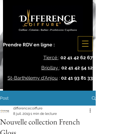
Prendre RDV en ligne :
Tiercé
:
02 41 42 62 67
Briollay
:
02 41 42 54 12
St-Barthélemy d'Anjou
:
02 41 93 81 33
Post
differencecoiffure
8 juil. 2019
1 min de lecture
Nouvelle collection French
Gloss