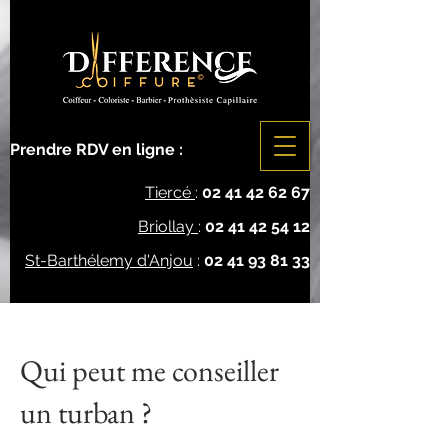
Prendre RDV en ligne :
Tiercé
:
02 41 42 62 67
Briollay
:
02 41 42 54 12
St-Barthélemy d'Anjou
:
02 41 93 81 33
Qui peut me conseiller
un turban ?