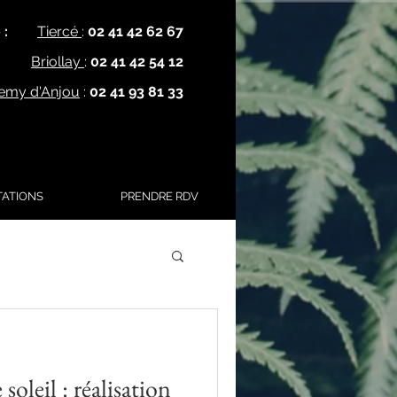
 :
Tiercé
:
02 41 42 62 67
Briollay
:
02 41 42 54 12
lemy d'Anjou
:
02 41 93 81 33
TATIONS
PRENDRE RDV
oleil : réalisation