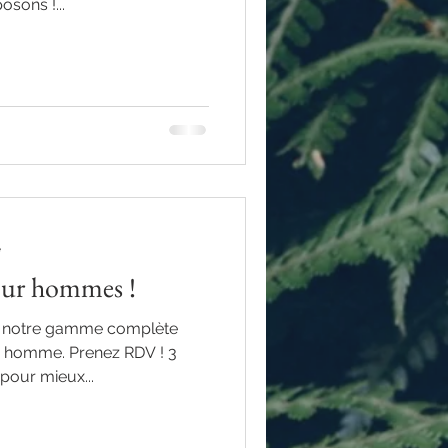
sons !...
e
our hommes !
r notre gamme complète
r homme. Prenez RDV ! 3
pour mieux...