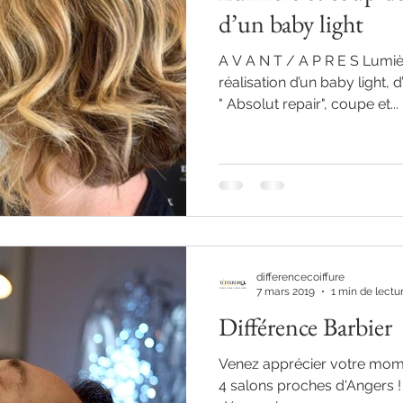
d’un baby light
A V A N T / A P R E S Lumiè
réalisation d’un baby light, d
" Absolut repair", coupe et...
differencecoiffure
7 mars 2019
1 min de lectu
Différence Barbier
Venez apprécier votre mom
4 salons proches d'Angers !