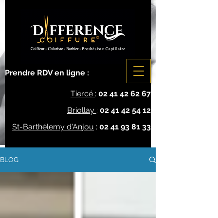
Prendre RDV en ligne :
Tiercé
:
02 41 42 62 67
Briollay
:
02 41 42 54 12
St-Barthélemy d'Anjou
:
02 41 93 81 33
BLOG