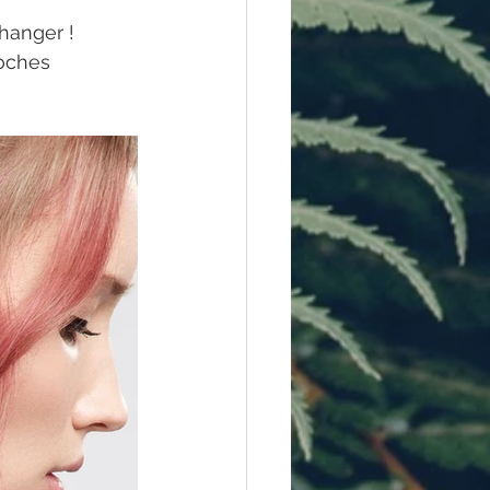
hanger ! 
oches 