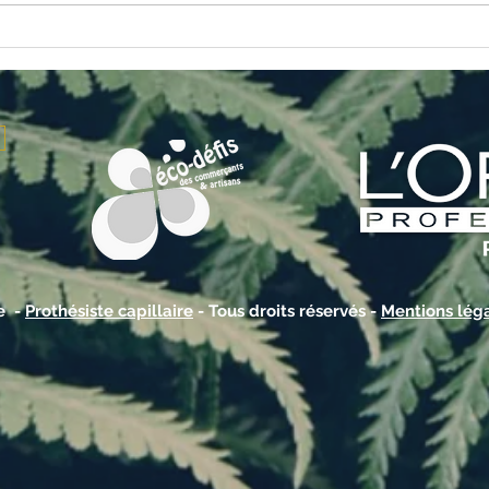
Recyc
Le blond à l'honneur cet été 💜
re -
Prothésiste capillaire
- Tous droits réservés -
Mentions lég