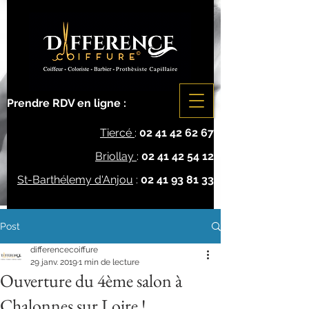
Prendre RDV en ligne :
Tiercé
:
02 41 42 62 67
Briollay
:
02 41 42 54 12
St-Barthélemy d'Anjou
:
02 41 93 81 33
Post
differencecoiffure
29 janv. 2019
1 min de lecture
Ouverture du 4ème salon à
Chalonnes sur Loire !